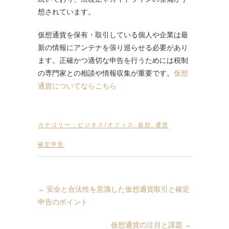
想されています。
仮想通貨を保有・取引している個人や企業は最
新の情報にアンテナを張り巡らせる必要があり
ます。正確かつ適切な申告を行うためには税制
の専門家との相談や情報収集が重要です。
仮想
通貨についてならこちら
カテゴリー :
ビジネス/オフィス
,
仮想
,
通貨
確定申告
←
安全と合法性を意識した仮想通貨取引と確定
申告のポイント
仮想通貨の注目と課題
→