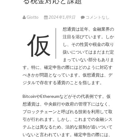
る税金対応と課題
Giotto
2024年1月9日
コメントなし
仮想通貨は近年、金融業界の
注目を浴びています。
しか
し、その性質や税金の取り
扱いについてはまだまだ定
まっていない部分もありま
す。特に、確定申告の際にはどのように対応す
べきかが問題となっています。仮想通貨は、デ
ジタルで存在する通貨のことを指します。
BitcoinやEthereumなどがその代表例です。仮
想通貨は、中央銀行や政府の管理下にはなく、
ブロックチェーンと呼ばれる技術を利用して取
引が行われます。しかし、これまでの金融シス
テムとは異なるため、法的な規制が追いついて
いないと言われています。確定申告の際には、