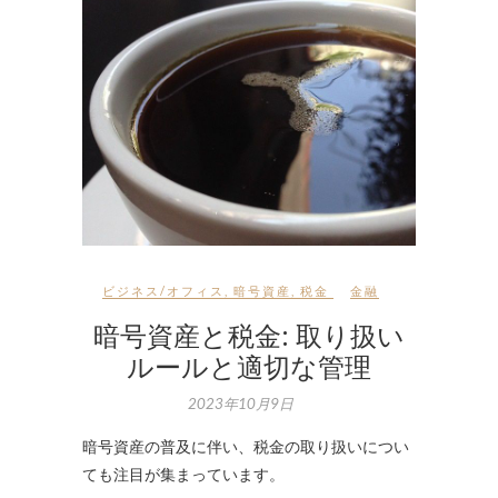
ビジネス/オフィス
,
暗号資産
,
税金
金融
暗号資産と税金: 取り扱い
ルールと適切な管理
2023年10月9日
暗号資産の普及に伴い、税金の取り扱いについ
ても注目が集まっています。