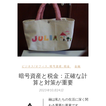
ビジネス/オフィス
,
暗号資産
,
税金
金融
暗号資産と税金：正確な計
算と対策が重要
2023年10月24日
わる重要な要素です。