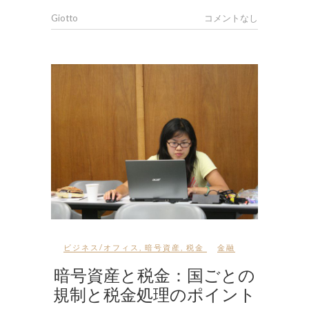
Giotto
コメントなし
ビジネス/オフィス
,
暗号資産
,
税金
金融
暗号資産と税金：国ごとの
規制と税金処理のポイント