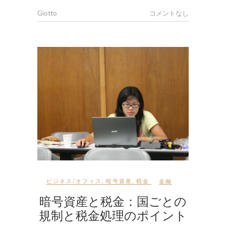
Giotto
コメントなし
ビジネス/オフィス
,
暗号資産
,
税金
金融
暗号資産と税金：国ごとの
規制と税金処理のポイント