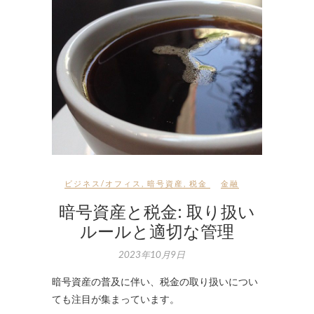
ビジネス/オフィス
,
暗号資産
,
税金
金融
暗号資産と税金: 取り扱い
ルールと適切な管理
2023年10月9日
暗号資産の普及に伴い、税金の取り扱いについ
ても注目が集まっています。