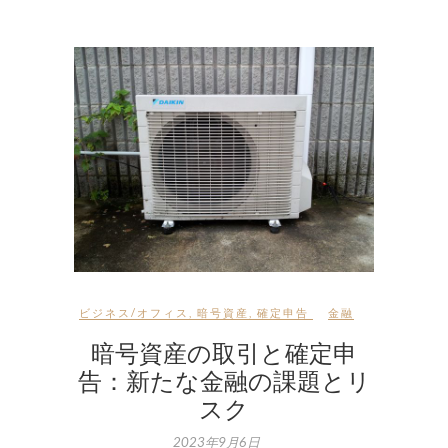
ビジネス/オフィス
,
暗号資産
,
確定申告
金融
暗号資産の取引と確定申
告：新たな金融の課題とリ
スク
2023年9月6日