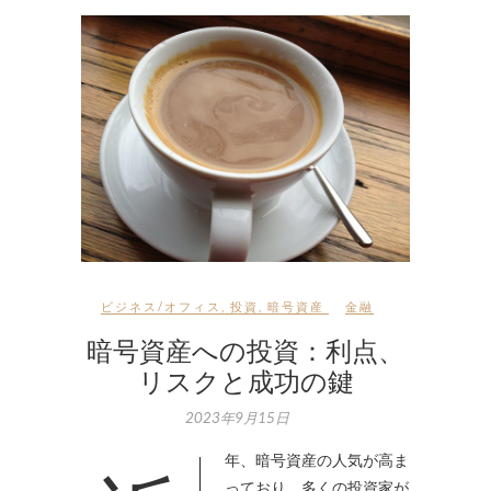
ビジネス/オフィス
,
投資
,
暗号資産
金融
暗号資産への投資：利点、
リスクと成功の鍵
2023年9月15日
っており、多くの投資家が