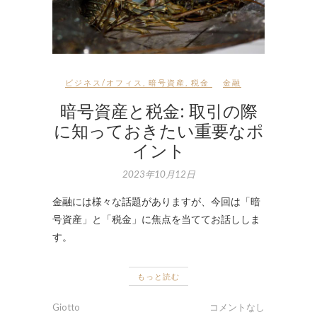
ビジネス/オフィス
,
暗号資産
,
税金
金融
暗号資産と税金: 取引の際
に知っておきたい重要なポ
イント
2023年10月12日
金融には様々な話題がありますが、今回は「暗
号資産」と「税金」に焦点を当ててお話ししま
す。
もっと読む
Giotto
コメントなし