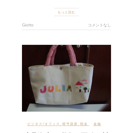
もっと読む
Giotto
コメントなし
ビジネス/オフィス
,
暗号資産
,
税金
金融